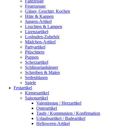
Fahrzeuge
Feuerzeuge
Gläser, Geschirr, Kochen
Hüte & Kappen
Jungen-Artikel
Leuchten & Lampen
Lizenzartikel
Losbuden-Zubehör
Mädchen-Artikel
Partyartikel
Plüschtiere
Puppen
Scherzartikel
Schlüsselanhänger
Schreiben & Malen
Seifenblasen
Spiele
Festartikel
Kirmesartikel
Saisonartikel
Valentinstag / Herzartikel
Osterartikel
Taufe / Kommunion / Konfirmation
Urlaubsartikel / Badeartikel
Helloween-Artikel