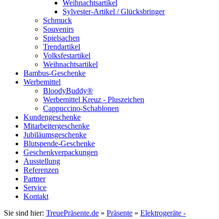
Weihnachtsartikel
Sylvester-Artikel / Glücksbringer
Schmuck
Souvenirs
Spielsachen
Trendartikel
Volksfestartikel
Weihnachtsartikel
Bambus-Geschenke
Werbemittel
BloodyBuddy®
Werbemittel Kreuz - Pluszeichen
Cappuccino-Schablonen
Kundengeschenke
Mitarbeitergeschenke
Jubiläumsgeschenke
Blutspende-Geschenke
Geschenkverpackungen
Ausstellung
Referenzen
Partner
Service
Kontakt
Sie sind hier:
TreuePräsente.de
»
Präsente
»
Elektrogeräte -