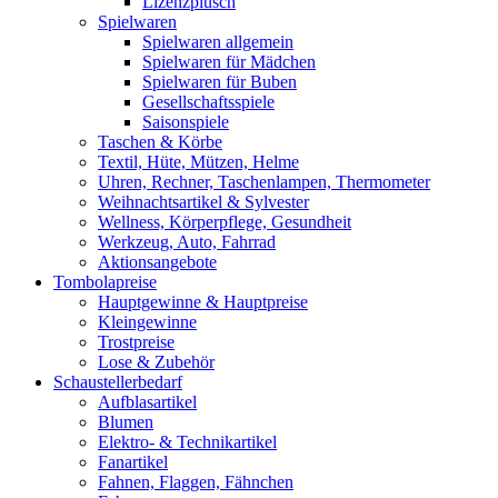
Lizenzplüsch
Spielwaren
Spielwaren allgemein
Spielwaren für Mädchen
Spielwaren für Buben
Gesellschaftsspiele
Saisonspiele
Taschen & Körbe
Textil, Hüte, Mützen, Helme
Uhren, Rechner, Taschenlampen, Thermometer
Weihnachtsartikel & Sylvester
Wellness, Körperpflege, Gesundheit
Werkzeug, Auto, Fahrrad
Aktionsangebote
Tombolapreise
Hauptgewinne & Hauptpreise
Kleingewinne
Trostpreise
Lose & Zubehör
Schaustellerbedarf
Aufblasartikel
Blumen
Elektro- & Technikartikel
Fanartikel
Fahnen, Flaggen, Fähnchen