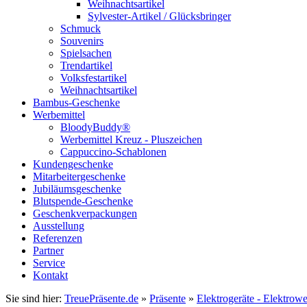
Weihnachtsartikel
Sylvester-Artikel / Glücksbringer
Schmuck
Souvenirs
Spielsachen
Trendartikel
Volksfestartikel
Weihnachtsartikel
Bambus-Geschenke
Werbemittel
BloodyBuddy®
Werbemittel Kreuz - Pluszeichen
Cappuccino-Schablonen
Kundengeschenke
Mitarbeitergeschenke
Jubiläumsgeschenke
Blutspende-Geschenke
Geschenkverpackungen
Ausstellung
Referenzen
Partner
Service
Kontakt
Sie sind hier:
TreuePräsente.de
»
Präsente
»
Elektrogeräte - Elektrow