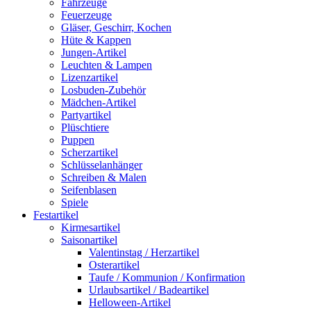
Fahrzeuge
Feuerzeuge
Gläser, Geschirr, Kochen
Hüte & Kappen
Jungen-Artikel
Leuchten & Lampen
Lizenzartikel
Losbuden-Zubehör
Mädchen-Artikel
Partyartikel
Plüschtiere
Puppen
Scherzartikel
Schlüsselanhänger
Schreiben & Malen
Seifenblasen
Spiele
Festartikel
Kirmesartikel
Saisonartikel
Valentinstag / Herzartikel
Osterartikel
Taufe / Kommunion / Konfirmation
Urlaubsartikel / Badeartikel
Helloween-Artikel