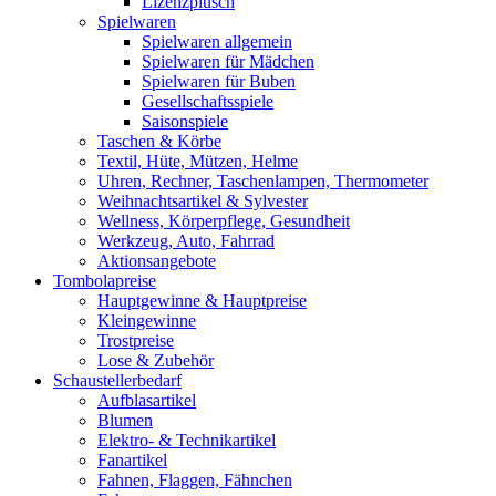
Lizenzplüsch
Spielwaren
Spielwaren allgemein
Spielwaren für Mädchen
Spielwaren für Buben
Gesellschaftsspiele
Saisonspiele
Taschen & Körbe
Textil, Hüte, Mützen, Helme
Uhren, Rechner, Taschenlampen, Thermometer
Weihnachtsartikel & Sylvester
Wellness, Körperpflege, Gesundheit
Werkzeug, Auto, Fahrrad
Aktionsangebote
Tombolapreise
Hauptgewinne & Hauptpreise
Kleingewinne
Trostpreise
Lose & Zubehör
Schaustellerbedarf
Aufblasartikel
Blumen
Elektro- & Technikartikel
Fanartikel
Fahnen, Flaggen, Fähnchen