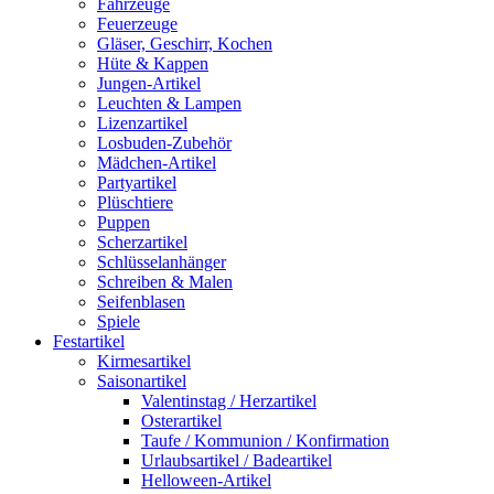
Fahrzeuge
Feuerzeuge
Gläser, Geschirr, Kochen
Hüte & Kappen
Jungen-Artikel
Leuchten & Lampen
Lizenzartikel
Losbuden-Zubehör
Mädchen-Artikel
Partyartikel
Plüschtiere
Puppen
Scherzartikel
Schlüsselanhänger
Schreiben & Malen
Seifenblasen
Spiele
Festartikel
Kirmesartikel
Saisonartikel
Valentinstag / Herzartikel
Osterartikel
Taufe / Kommunion / Konfirmation
Urlaubsartikel / Badeartikel
Helloween-Artikel