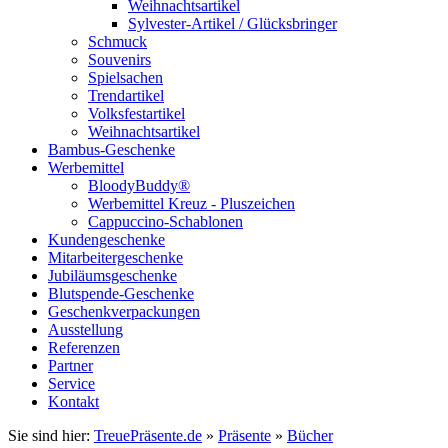
Weihnachtsartikel
Sylvester-Artikel / Glücksbringer
Schmuck
Souvenirs
Spielsachen
Trendartikel
Volksfestartikel
Weihnachtsartikel
Bambus-Geschenke
Werbemittel
BloodyBuddy®
Werbemittel Kreuz - Pluszeichen
Cappuccino-Schablonen
Kundengeschenke
Mitarbeitergeschenke
Jubiläumsgeschenke
Blutspende-Geschenke
Geschenkverpackungen
Ausstellung
Referenzen
Partner
Service
Kontakt
Sie sind hier:
TreuePräsente.de
»
Präsente
»
Bücher