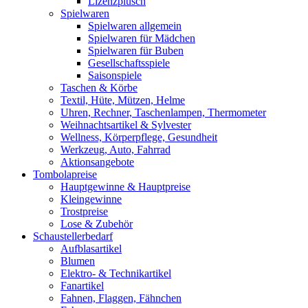
Lizenzplüsch
Spielwaren
Spielwaren allgemein
Spielwaren für Mädchen
Spielwaren für Buben
Gesellschaftsspiele
Saisonspiele
Taschen & Körbe
Textil, Hüte, Mützen, Helme
Uhren, Rechner, Taschenlampen, Thermometer
Weihnachtsartikel & Sylvester
Wellness, Körperpflege, Gesundheit
Werkzeug, Auto, Fahrrad
Aktionsangebote
Tombolapreise
Hauptgewinne & Hauptpreise
Kleingewinne
Trostpreise
Lose & Zubehör
Schaustellerbedarf
Aufblasartikel
Blumen
Elektro- & Technikartikel
Fanartikel
Fahnen, Flaggen, Fähnchen