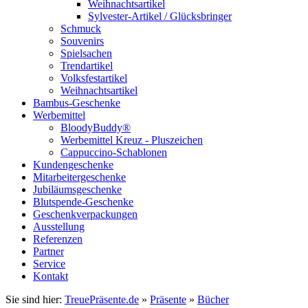
Weihnachtsartikel
Sylvester-Artikel / Glücksbringer
Schmuck
Souvenirs
Spielsachen
Trendartikel
Volksfestartikel
Weihnachtsartikel
Bambus-Geschenke
Werbemittel
BloodyBuddy®
Werbemittel Kreuz - Pluszeichen
Cappuccino-Schablonen
Kundengeschenke
Mitarbeitergeschenke
Jubiläumsgeschenke
Blutspende-Geschenke
Geschenkverpackungen
Ausstellung
Referenzen
Partner
Service
Kontakt
Sie sind hier:
TreuePräsente.de
»
Präsente
»
Bücher