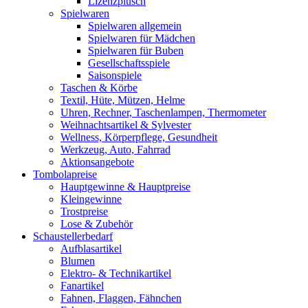
Lizenzplüsch
Spielwaren
Spielwaren allgemein
Spielwaren für Mädchen
Spielwaren für Buben
Gesellschaftsspiele
Saisonspiele
Taschen & Körbe
Textil, Hüte, Mützen, Helme
Uhren, Rechner, Taschenlampen, Thermometer
Weihnachtsartikel & Sylvester
Wellness, Körperpflege, Gesundheit
Werkzeug, Auto, Fahrrad
Aktionsangebote
Tombolapreise
Hauptgewinne & Hauptpreise
Kleingewinne
Trostpreise
Lose & Zubehör
Schaustellerbedarf
Aufblasartikel
Blumen
Elektro- & Technikartikel
Fanartikel
Fahnen, Flaggen, Fähnchen