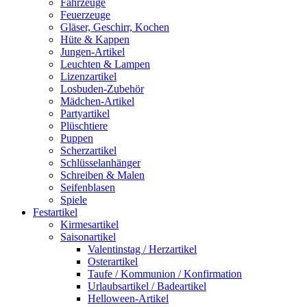
Fahrzeuge
Feuerzeuge
Gläser, Geschirr, Kochen
Hüte & Kappen
Jungen-Artikel
Leuchten & Lampen
Lizenzartikel
Losbuden-Zubehör
Mädchen-Artikel
Partyartikel
Plüschtiere
Puppen
Scherzartikel
Schlüsselanhänger
Schreiben & Malen
Seifenblasen
Spiele
Festartikel
Kirmesartikel
Saisonartikel
Valentinstag / Herzartikel
Osterartikel
Taufe / Kommunion / Konfirmation
Urlaubsartikel / Badeartikel
Helloween-Artikel